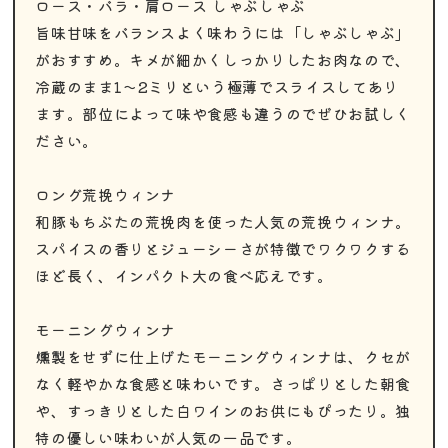
ロース・バラ・肩ロース しゃぶしゃぶ
旨味甘味をバランスよく味わうには「しゃぶしゃぶ」
がおすすめ。キメが細かくしっかりしたお肉なので、
冷蔵のまま1〜2ミリという極薄でスライスしてあり
ます。部位によって味や食感も違うのでぜひお試しく
ださい。
ロング荒挽ウィンナ
和豚もちぶたの荒挽肉を使った人気の荒挽ウィンナ。
スパイスの香りとジューシーさが特徴でワクワクする
ほど長く、インパクト大の食べ応えです。
モーニングウィンナ
燻製をせずに仕上げたモーニングウィンナは、クセが
なく軽やかな食感と味わいです。さっぱりとした朝食
や、すっきりとした白ワインのお供にもぴったり。独
特の優しい味わいが人気の一品です。