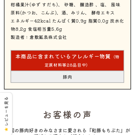
柑橘果汁(ゆず すだち)、 砂糖、 醸造酢 、塩、 風味
原料(かつお、こんぶ)、酒、みりん、 酵母エキス
エネルギー42kcal たんぱく質0.9g 脂質0.0g 炭水化
物8.2g 食塩相当量5.6g
製造者：倉敷鉱泉株式会社
本商品に含まれているアレルギー物質
（特
定原材料等28品目中）
豚肉
レビューを見る
お客様の声
全国の豚肉好きのみなさまに愛される『和豚もちぶた』が
★