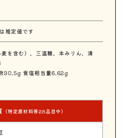
示は推定値です
小麦を含む）、三温糖、本みりん、清
料
物30.5g 食塩相当量6.62g
質
（特定原材料等28品目中）
豆