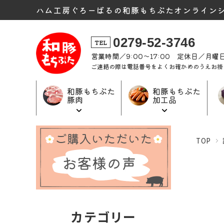
ハム工房ぐろーばるの和豚もちぶたオンライン
0279-52-3746
TEL
営業時間／9:00〜17:00 定休日／月
ご連絡の際は電話番号をよくお確かめのうえお掛
和豚もちぶた
和豚もちぶた
豚肉
加工品
和豚もちぶた
和豚もちぶた
ギフト商品
TOP
加工品トップ
豚肉トップ
トップ
カテゴリー