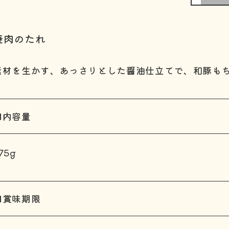
焼肉のたれ
素材を生かす、あっさりとした醤油仕立てで、和豚も
■内容量
75g
■賞味期限