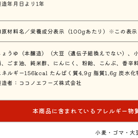
製造年月日より1年
■原材料名／栄養成分表示（100gあたり）※この表
しょうゆ（本醸造）（大豆（遺伝子組換えでない）、
酒、ごま油、純米酢、にんにく、粉飴、こんぶ、香辛
ネルギー156kcal たんぱく質4.9g 脂質1.6g 炭水化
製造者：ココノエフーズ株式会社
本商品に含まれているアレルギー物
小麦・ゴマ・大