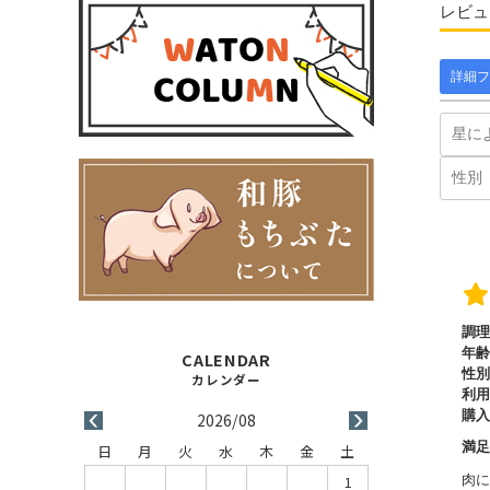
レビュ
詳細フ
調理
年齢
性別
利用
購入
2026/08
満
日
月
火
水
木
金
土
肉に
1