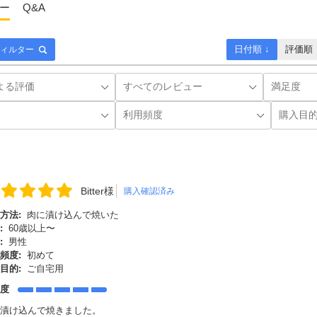
ー
Q&A
日付順 ↓
評価順
ィルター
Bitter様
購入確認済み
方法:
肉に漬け込んで焼いた
:
60歳以上〜
:
男性
頻度:
初めて
目的:
ご自宅用
足度
漬け込んで焼きました。