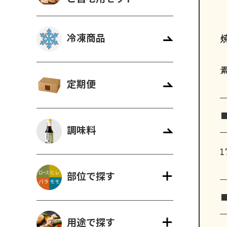
冷凍商品
定期便
調味料
1
部位で探す
用途で探す