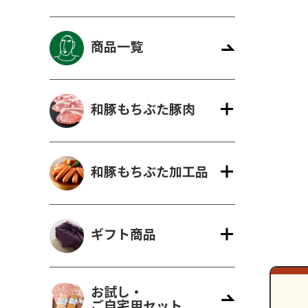
商品一覧
ギフト一覧
ロース
ハム
肩ロース
ベーコン
精肉と加
ウィン
モモ
精肉のギフト
のギフ
和豚もちぶた豚肉
和豚もちぶた加工品
ギフト商品
お試し・
ご自宅用セット