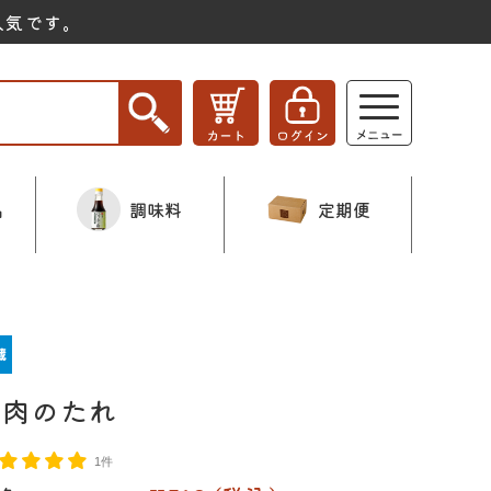
人気です。
品
調味料
定期便
焼肉のたれ
1件