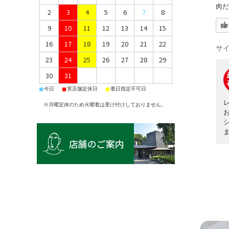
肉だ
2
3
4
5
6
7
8
9
10
11
12
13
14
15
16
17
18
19
20
21
22
サ
23
24
25
26
27
28
29
30
31
■
■
■
今日
実店舗定休日
着日指定不可日
※月曜定休のため火曜着は受け付けしておりません。