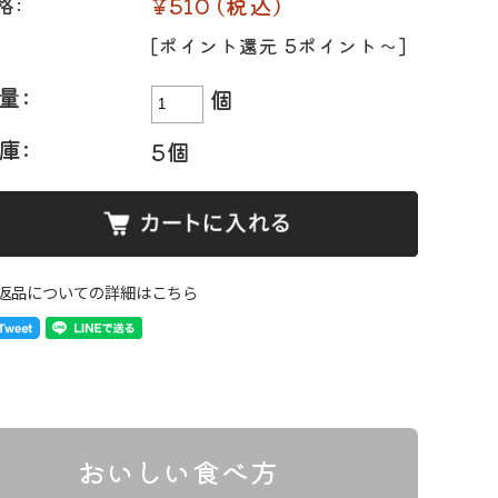
¥510
(税込)
格:
[ポイント還元 5ポイント〜]
量:
個
ト
味付け肉
・ホルモン
庫:
5個
返品についての詳細はこちら
おいしい食べ方