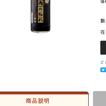
価
数
工品
ナ
ソーセージ
バラ
アイスバイン
ヒレ
惣菜・レトル
こま切れ
加工品の
ト
・ひき肉
ギフト
在
商品説明