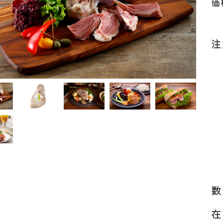
価
注
工品
ナ
ソーセージ
バラ
アイスバイン
ヒレ
惣菜・レトル
こま切れ
加工品の
ト
・ひき肉
ギフト
数
在