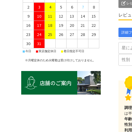
レ
2
3
4
5
6
7
8
レビュ
9
10
11
12
13
14
15
16
17
18
19
20
21
22
詳細フ
23
24
25
26
27
28
29
30
31
■
■
■
今日
実店舗定休日
着日指定不可日
※月曜定休のため火曜着は受け付けしておりません。
調理
は半
年齢
性別
利用