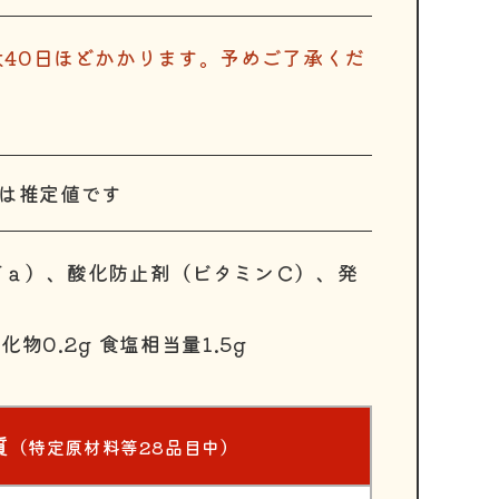
40日ほどかかります。予めご了承くだ
示は推定値です
Ｎａ）、酸化防止剤（ビタミンＣ）、発
水化物0.2g 食塩相当量1.5g
質
（特定原材料等28品目中）