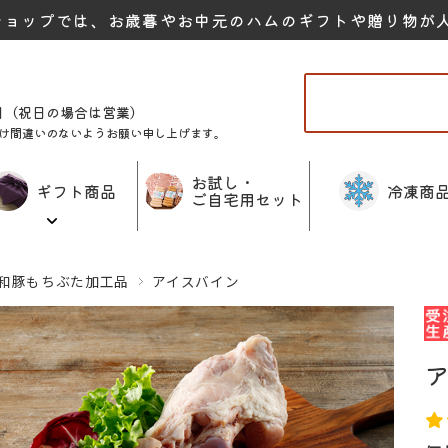
ショップでは、お歳暮やお中元のハムのギフトや贈り物が
曜日（祝日の場合は営業）
け間違いのないようお願い申し上げます。
お試し・
ギフト商品
冷凍商
ご自宅用セット
和豚もちぶた加工品
アイスバイン