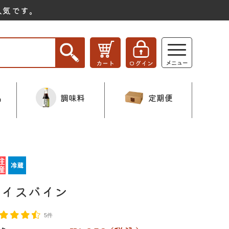
人気です。
品
調味料
定期便
アイスバイン
5件