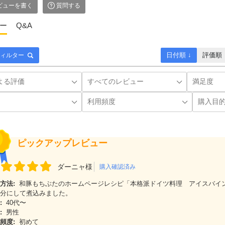
ビューを書く
質問する
ー
Q&A
日付順 ↓
評価順
ィルター
ピックアップレビュー
ダーニャ様
購入確認済み
方法:
和豚もちぶたのホームページレシピ「本格派ドイツ料理 アイスバイ
分にして煮込みました。
:
40代〜
:
男性
頻度:
初めて