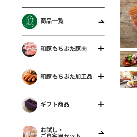
商品一覧
ギフト一覧
ロース
ハム
肩ロース
ベーコン
精肉と加
ウィン
モモ
精肉のギフト
のギフ
和豚もちぶた豚肉
和豚もちぶた加工品
ギフト商品
お試し・
ご自宅用セット