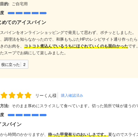
目的:
ご自宅用
足度
じめてのアイスバイン
スバインをオンラインショッピングで発見して思わず、ポチッとしました。
、調理法を知らなかったので、和豚もちぶたHPのレシピサイト通り作ったら
きのお肉を、
コトコト煮込んでいるうちにほぐれていくのも面白かった
です
たスープでお鍋にして楽しみました。
役に立った
2
リーくん様
購入確認済み
方法:
そのまま厚めにスライスして食べています。切った箇所で味が違うの
足度
イスバイン
から時間のかかりますが、
待った甲斐有りのおいしさです。
夏なのでスライ