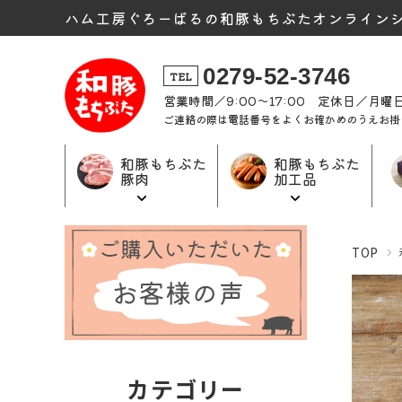
ハム工房ぐろーばるの和豚もちぶたオンライン
0279-52-3746
TEL
営業時間／9:00〜17:00 定休日／月
ご連絡の際は電話番号をよくお確かめのうえお掛
和豚もちぶた
和豚もちぶた
豚肉
加工品
和豚もちぶた
和豚もちぶた
ギフト商品
TOP
加工品トップ
豚肉トップ
トップ
カテゴリー