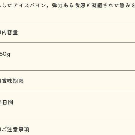
ムしたアイスバイン。弾力ある食感と凝縮された旨み
■内容量
50g
■賞味期限
14日間
■ご注意事項