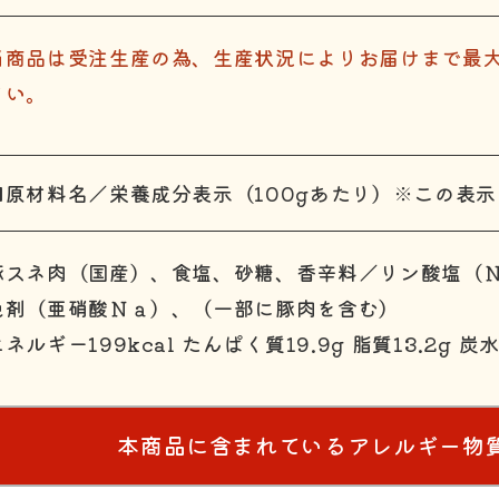
当商品は受注生産の為、生産状況によりお届けまで最大
さい。
■原材料名／栄養成分表示（100gあたり）※この表
豚スネ肉（国産）、食塩、砂糖、香辛料／リン酸塩（
色剤（亜硝酸Ｎａ）、（一部に豚肉を含む）
ネルギー199kcal たんぱく質19.9g 脂質13.2g 炭
本商品に含まれているアレルギー物