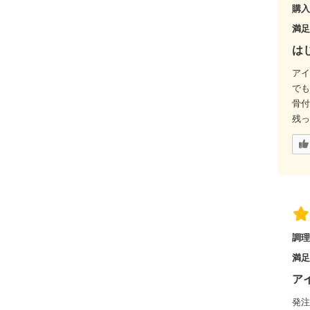
購入
満
は
アイ
でも
骨付
残っ
調理
満
ア
発注