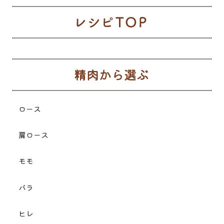
レ
生
ロース
肩ロース
モモ
バラ
ヒレ