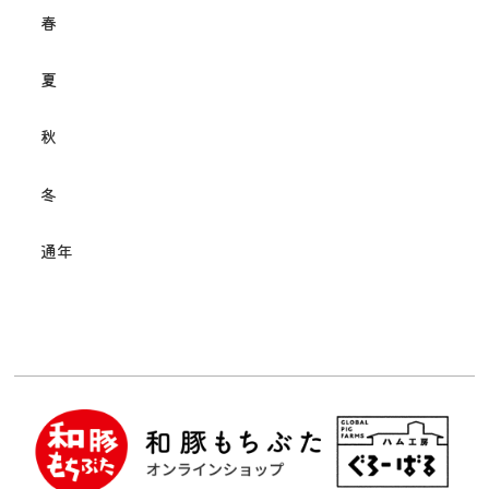
春
夏
秋
冬
通年