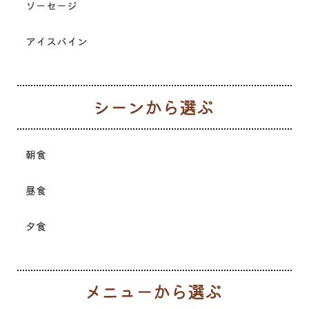
ソーセージ
アイスバイン
シ
朝食
昼食
夕食
メ