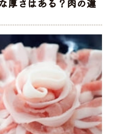
な厚さはある？肉の違
ト
味付け肉
・ホルモン