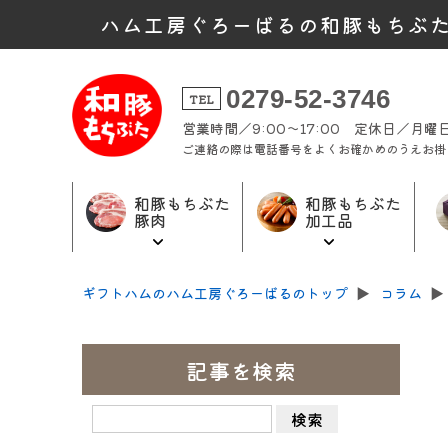
ハム工房ぐろーばるの和豚もちぶ
0279-52-3746
TEL
営業時間／9:00～17:00 定休日／月
ご連絡の際は電話番号をよくお確かめのうえお掛
和豚もちぶた
和豚もちぶた
豚肉
加工品
和豚もちぶた
和豚もちぶた
ギフト商品
ギフトハムのハム工房ぐろーばるのトップ
▶︎
コラム
▶︎
加工品トップ
豚肉トップ
トップ
記事を検索
検
索: