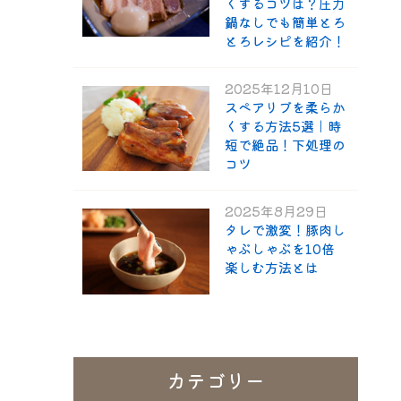
くするコツは？圧力
鍋なしでも簡単とろ
とろレシピを紹介！
2025年12月10日
スペアリブを柔らか
くする方法5選｜時
短で絶品！下処理の
コツ
2025年8月29日
タレで激変！豚肉し
ゃぶしゃぶを10倍
楽しむ方法とは
カテゴリー