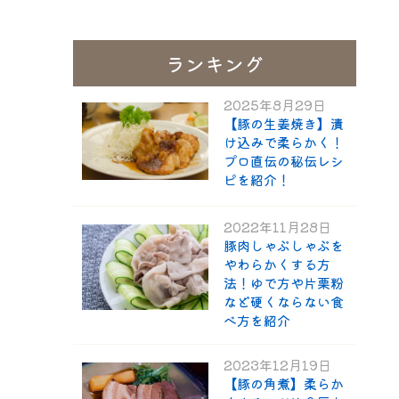
ランキング
2025年8月29日
ギフト一覧
ロース
ハム
肩ロース
ベーコン
精肉と加
ウィン
モモ
精肉のギフト
【豚の生姜焼き】漬
のギフ
け込みで柔らかく！
プロ直伝の秘伝レシ
ピを紹介！
2022年11月28日
豚肉しゃぶしゃぶを
やわらかくする方
法！ゆで方や片栗粉
など硬くならない食
べ方を紹介
2023年12月19日
【豚の角煮】柔らか