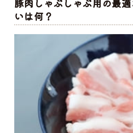
豚肉しゃぶしゃぶ用の最適
いは何？
工品
ナ
ソーセージ
バラ
アイスバイン
ヒレ
惣菜・レトル
こま切れ
加工品の
ト
・ひき肉
ギフト