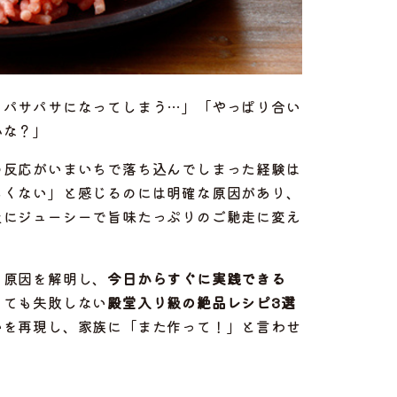
てパサパサになってしまう…」「やっぱり合い
かな？」
の反応がいまいちで落ち込んでしまった経験は
しくない」と感じるのには明確な原因があり、
上にジューシーで旨味たっぷりのご馳走に変え
う原因を解明し、
今日からすぐに実践できる
っても失敗しない
殿堂入り級の絶品レシピ3選
いを再現し、家族に「また作って！」と言わせ