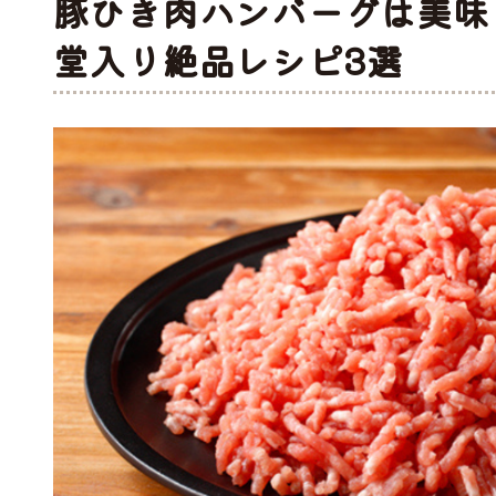
豚ひき肉ハンバーグは美味
堂入り絶品レシピ3選
工品
ナ
ソーセージ
バラ
アイスバイン
ヒレ
惣菜・レトル
こま切れ
加工品の
ト
・ひき肉
ギフト