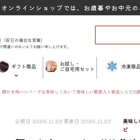
たオンラインショップでは、お歳暮やお中元の
曜日（祝日の場合は営業）
け間違いのないようお願い申し上げます。
お試し・
ギフト商品
冷凍商
ご自宅用セット
豚ひき肉ハンバーグは美味しくない？美味しい殿堂入り絶品レシピ3
公開日 2025.11.23 更新日 2025.11.23
美味し
ピ