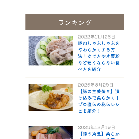
ランキング
2022年11月28日
ギフト一覧
ロース
ハム
肩ロース
ベーコン
精肉と加
ウィン
モモ
精肉のギフト
豚肉しゃぶしゃぶを
のギフ
やわらかくする方
法！ゆで方や片栗粉
など硬くならない食
べ方を紹介
2025年8月29日
【豚の生姜焼き】漬
け込みで柔らかく！
プロ直伝の秘伝レシ
ピを紹介！
2023年12月19日
【豚の角煮】柔らか