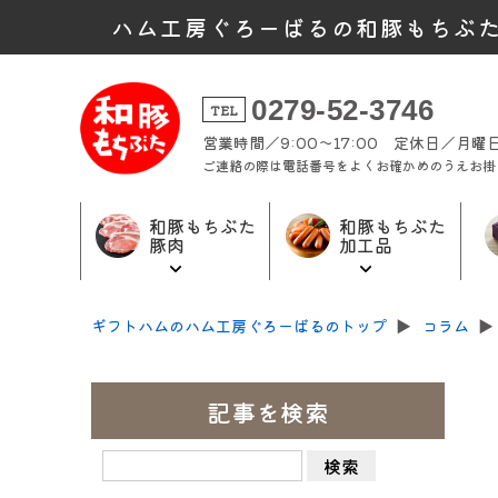
ハム工房ぐろーばるの和豚もちぶ
0279-52-3746
TEL
営業時間／9:00～17:00 定休日／月
ご連絡の際は電話番号をよくお確かめのうえお掛
和豚もちぶた
和豚もちぶた
豚肉
加工品
和豚もちぶた
和豚もちぶた
ギフト商品
ギフトハムのハム工房ぐろーばるのトップ
▶︎
コラム
▶︎
加工品トップ
豚肉トップ
トップ
記事を検索
検
索: