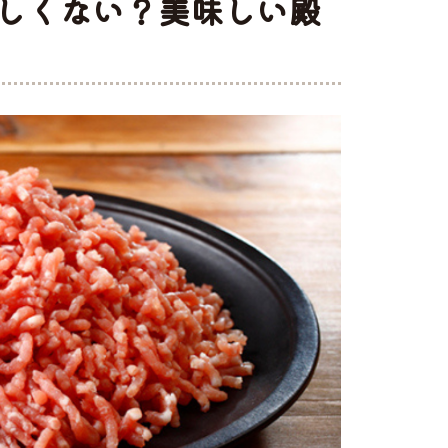
しくない？美味しい殿
ト
味付け肉
・ホルモン