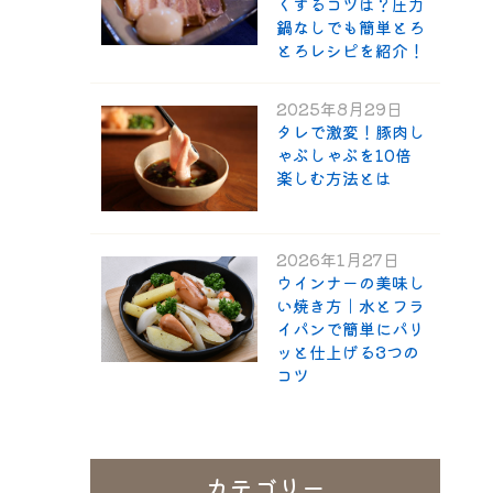
くするコツは？圧力
鍋なしでも簡単とろ
とろレシピを紹介！
2025年8月29日
タレで激変！豚肉し
ゃぶしゃぶを10倍
楽しむ方法とは
2026年1月27日
ウインナーの美味し
い焼き方｜水とフラ
イパンで簡単にパリ
ッと仕上げる3つの
コツ
カテゴリー