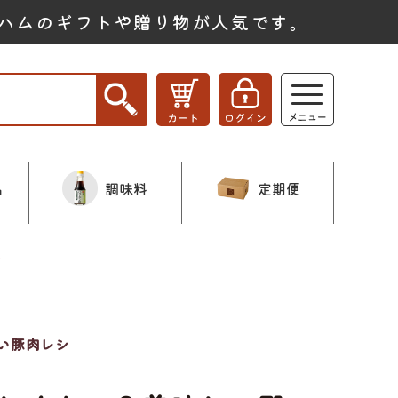
ハムのギフトや贈り物が人気です。
品
調味料
定期便
選
い豚肉レシ