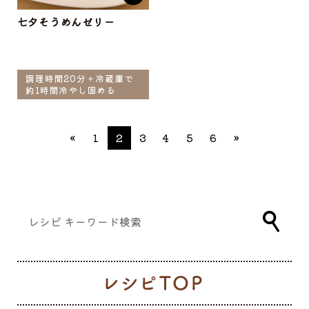
七夕そうめんゼリー
調理時間20分＋冷蔵庫で
約1時間冷やし固める
«
1
2
3
4
5
6
»
レ