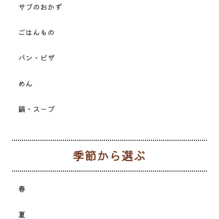
サブのおかず
ごはんもの
パン・ピザ
めん
鍋・スープ
季
春
夏