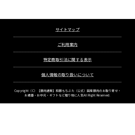
サイトマップ
ご利用案内
特定商取引法に関する表示
個人情報の取り扱いについて
Copyright（C）
【豚肉通販】和豚もちぶた（公式）国産豚肉のお取り寄せ・
お歳暮・お中元・ギフトなど贈り物に人気
All Right Reserved.