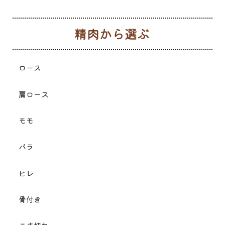
生
ロース
肩ロース
モモ
バラ
ヒレ
骨付き