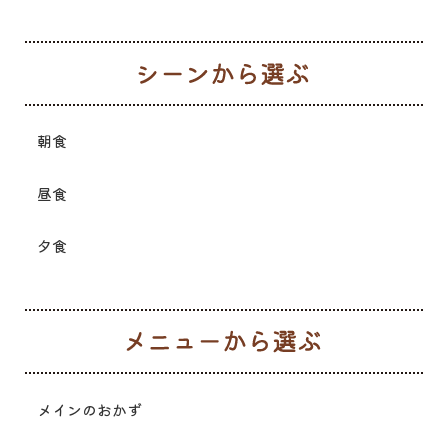
シ
朝食
昼食
夕食
メ
メインのおかず