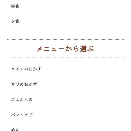
昼食
夕食
メ
メインのおかず
サブのおかず
ごはんもの
パン・ピザ
めん