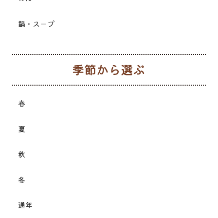
鍋・スープ
季
春
夏
秋
冬
通年