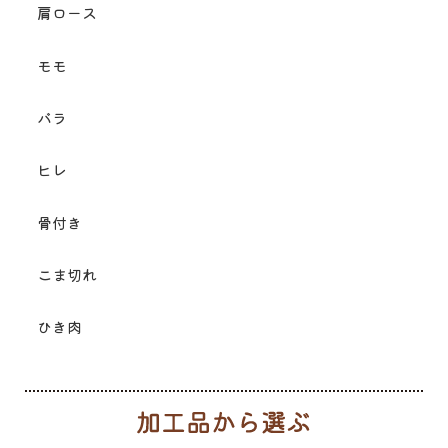
肩ロース
モモ
バラ
ヒレ
骨付き
こま切れ
ひき肉
加