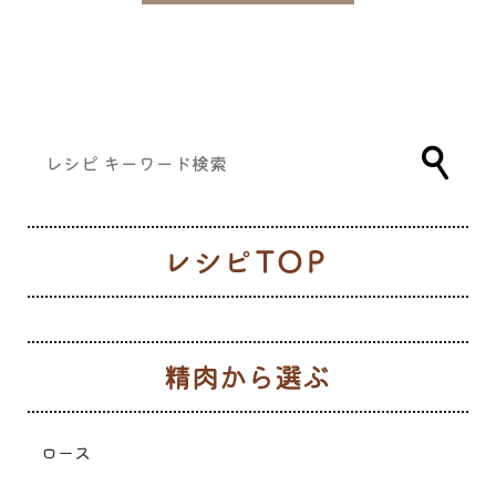
レ
生
ロース