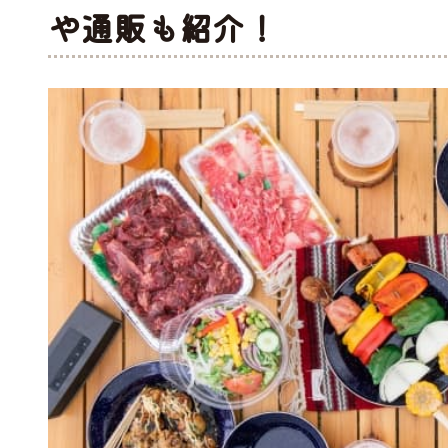
や通販も紹介！
工品
ナ
ソーセージ
バラ
アイスバイン
ヒレ
惣菜・レトル
こま切れ
加工品の
ト
・ひき肉
ギフト