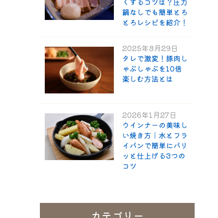
くするコツは？圧力
鍋なしでも簡単とろ
とろレシピを紹介！
2025年8月29日
タレで激変！豚肉し
ゃぶしゃぶを10倍
楽しむ方法とは
2026年1月27日
ウインナーの美味し
い焼き方｜水とフラ
イパンで簡単にパリ
ッと仕上げる3つの
コツ
カテゴリー