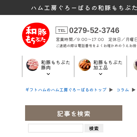
ハム工房ぐろーばるの和豚もちぶ
0279-52-3746
TEL
営業時間／9:00～17:00 定休日／月
ご連絡の際は電話番号をよくお確かめのうえお掛
和豚もちぶた
和豚もちぶた
豚肉
加工品
和豚もちぶた
和豚もちぶた
ギフト商品
ギフトハムのハム工房ぐろーばるのトップ
▶︎
コラム
▶︎
加工品トップ
豚肉トップ
トップ
記事を検索
検
索: