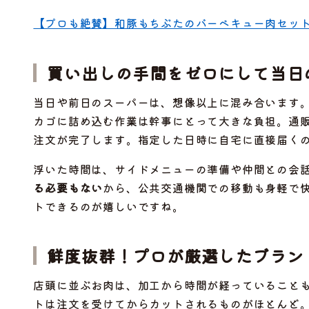
【プロも絶賛】和豚もちぶたのバーベキュー肉セッ
買い出しの手間をゼロにして当日
当日や前日のスーパーは、想像以上に混み合います
カゴに詰め込む作業は幹事にとって大きな負担。通
注文が完了します。指定した日時に自宅に直接届く
浮いた時間は、サイドメニューの準備や仲間との会
る必要もない
から、公共交通機関での移動も身軽で
トできるのが嬉しいですね。
鮮度抜群！プロが厳選したブラン
店頭に並ぶお肉は、加工から時間が経っていること
トは注文を受けてからカットされるものがほとんど