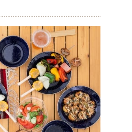
ト
味付け肉
・ホルモン