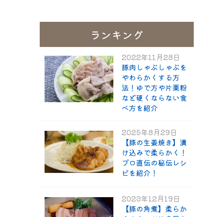
ランキング
2022年11月28日
ギフト一覧
ロース
ハム
肩ロース
ベーコン
精肉と加
ウィン
モモ
精肉のギフト
豚肉しゃぶしゃぶを
のギフ
やわらかくする方
法！ゆで方や片栗粉
など硬くならない食
べ方を紹介
2025年8月29日
【豚の生姜焼き】漬
け込みで柔らかく！
プロ直伝の秘伝レシ
ピを紹介！
2023年12月19日
【豚の角煮】柔らか