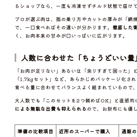
るショップなら、一度も冷凍せずチルド状態で届け
プロが選ぶ肉は、脂の乗り方やカットの厚みが「網
で、一口食べればその違いが分かります。
徹底した
く、お肉本来の甘みが口いっぱいに広がります。
人数に合わせた「ちょうどいい量
「お肉が足りない」あるいは「余りすぎて困った」
「1.7kgセット」など、あらかじめパッケージ化さ
食べる量に合わせてバランスよく組まれているので
大人数でも「このセットを2つ頼めばOK」と直感的
による無駄な出費も抑えられる
ので、お財布にも優
準備の比較項目
近所のスーパーで購入
通販の