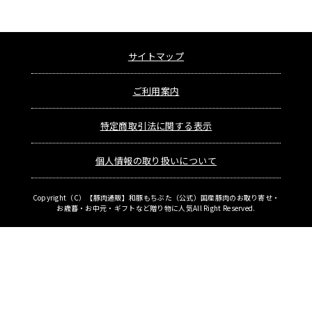
サイトマップ
ご利用案内
特定商取引法に関する表示
個人情報の取り扱いについて
Copyright（C）
【豚肉通販】和豚もちぶた（公式）国産豚肉のお取り寄せ・
お歳暮・お中元・ギフトなど贈り物に人気
All Right Reserved.