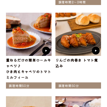
調理時間2～3時間
重ねるだけの簡単ロールキ
りんごの肉巻き トマト煮
ャベツ♪
込み
ひき肉とキャベツのトマト
ミルフィーユ
調理時間50分
調理時間50分