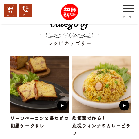
レシピカテゴリー
リーフベーコンと長ねぎの
炊飯器で作る！
和風ケークサレ
荒挽ウィンナのカレーピラ
フ