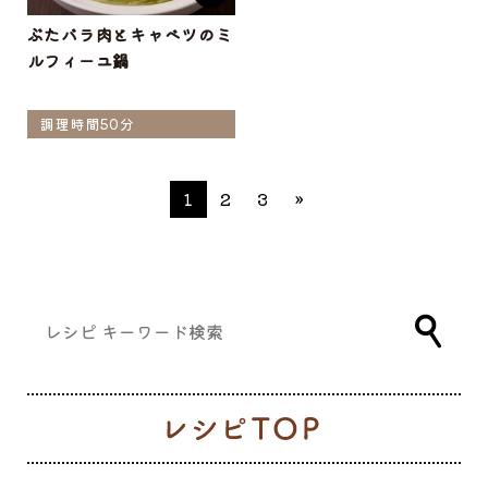
ぶたバラ肉とキャベツのミ
ルフィーユ鍋
調理時間50分
1
2
3
»
レ