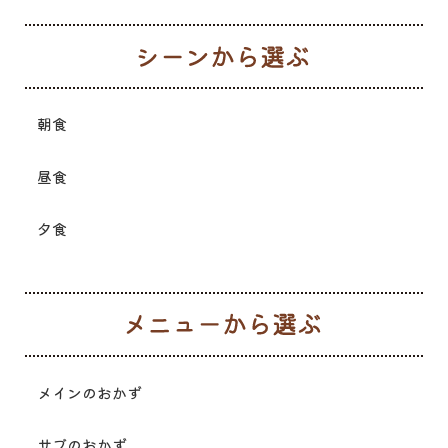
シ
朝食
昼食
夕食
メ
メインのおかず
サブのおかず