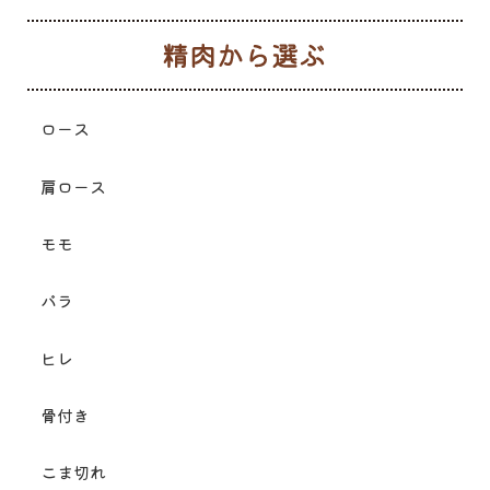
生
ロース
肩ロース
モモ
バラ
ヒレ
骨付き
こま切れ