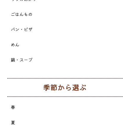
ごはんもの
パン・ピザ
めん
鍋・スープ
季
春
夏